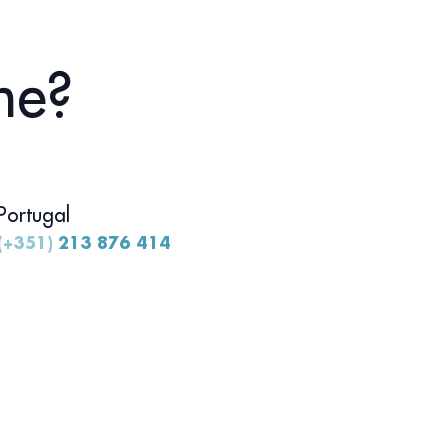
ne?
Portugal
(+351)
213 876 414