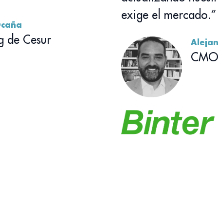
exige el mercado.”
Ocaña
g de Cesur
Aleja
CMO 