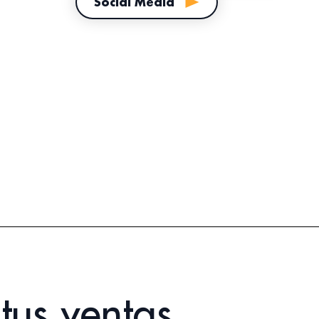
Social Media
s
tus ventas,