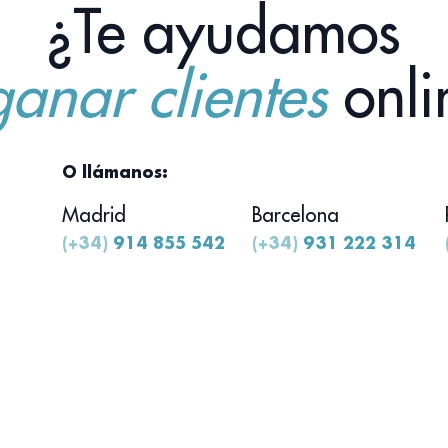
¿Te ayudamos
ganar clientes
onli
O llámanos:
Madrid
Barcelona
(+34)
914 855 542
(+34)
931 222 314