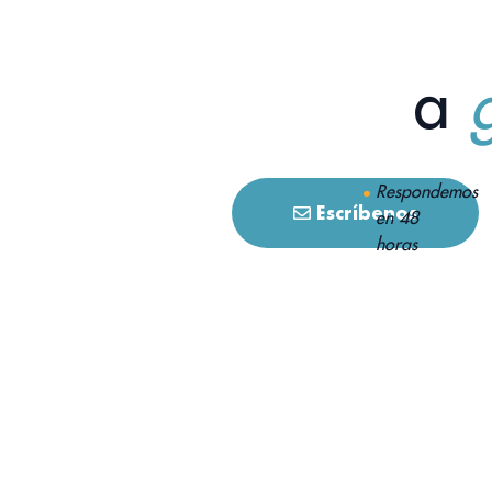
a
Respondemos
Escríbenos
en 48
horas