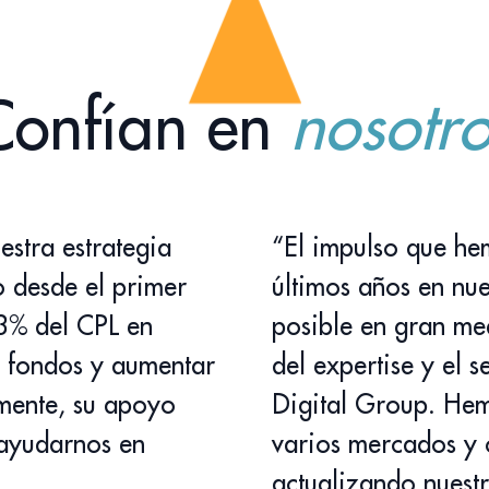
Confían en
nosotro
stra estrategia
“El impulso que he
o desde el primer
últimos años en nue
3% del CPL en
posible en gran me
 fondos y aumentar
del expertise y el 
lmente, su apoyo
Digital Group. Hem
 ayudarnos en
varios mercados y 
actualizando nuest